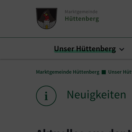
Zum Inhalt springen
Zum Seitenende springen
Unser Hüttenberg
Sub
Sie sind hier:
Marktgemeinde Hüttenberg
Unser Hüt
Neuigkeiten