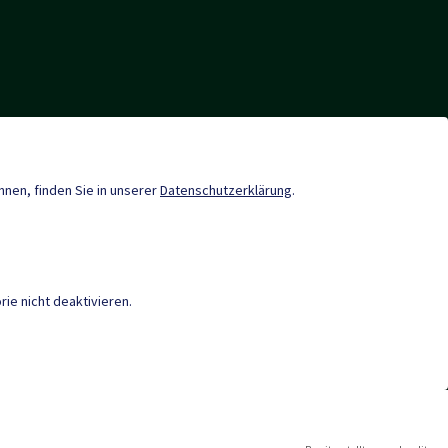
Gemeindezeitung
önnen, finden Sie in unserer
Datenschutzerklärung
.
Termine
ie nicht deaktivieren.
IEREFREIHEIT
|
DATENSCHUTZ
|
M
r