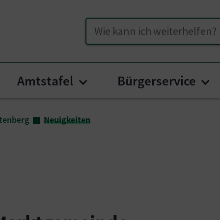
Suche
Amtstafel
Bürgerservice
menu for "Unser Hüttenberg"
Submenu for "Amtstafel
Su
tenberg
Neuigkeiten