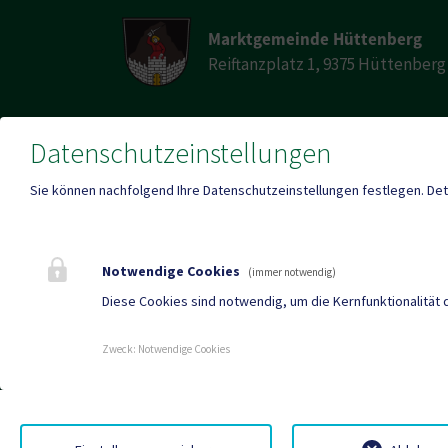
Marktgemeinde Hüttenberg
Reiftanzplatz 1, 9375 Hüttenberg
Datenschutzeinstellungen
Telefon
E-Mail
+43 (0)4263/247-0
huett
Sie können nachfolgend Ihre Datenschutzeinstellungen festlegen.
Det
Fax
+43 (0)4263/784
Notwendige Cookies
(immer notwendig)
Diese Cookies sind notwendig, um die Kernfunktionalität 
Mehr
Zweck
:
Notwendige Cookies
Stel