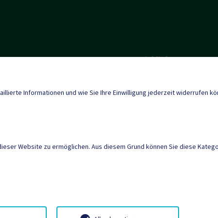
Quicklinks
Tourismus
enberg@ktn.gde.at
aillierte Informationen und wie Sie Ihre Einwilligung jederzeit widerrufen k
Neuigkeiten
dieser Website zu ermöglichen. Aus diesem Grund können Sie diese Kategor
AMTSSIGNATUR
|
BARR
SITEMAP
|
IMPRESSU
lenausschreibungen
Neuigkeiten
Termine
Wette