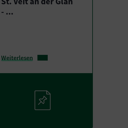
St. Veit an der Glan
- ...
Weiterlesen