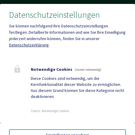
Datenschutzeinstellungen
Fax
+43 (0)4263/784
Sie können nachfolgend Ihre Datenschutzeinstellungen
festlegen.
Detaillierte Informationen und wie Sie Ihre Einwilligung
jederzeit widerrufen können, finden Sie in unserer
Datenschutzerklärung
.
Mehr
Notwendige Cookies
(immer notwendig)
Quicklinks
Diese Cookies sind notwendig, um die
Kernfunktionalität dieser Website zu ermöglichen.
Tourismus
Gemeindezeitung
Aus diesem Grund können Sie diese Kategorie nicht
deaktivieren.
Neuigkeiten
Termine
Zweck
:
Notwendige Cookies
AMTSSIGNATUR
|
BARRIEREFREIHEIT
|
DATENSCHUTZ
|