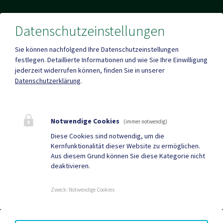
Datenschutzeinstellungen
Fax
+43 (0)4263/784
Sie können nachfolgend Ihre Datenschutzeinstellungen
festlegen.
Detaillierte Informationen und wie Sie Ihre Einwilligung
jederzeit widerrufen können, finden Sie in unserer
Datenschutzerklärung
.
Mehr
Notwendige Cookies
(immer notwendig)
Quicklinks
Diese Cookies sind notwendig, um die
Kernfunktionalität dieser Website zu ermöglichen.
Tourismus
Gemeindezeitung
Aus diesem Grund können Sie diese Kategorie nicht
deaktivieren.
Neuigkeiten
Termine
Zweck
:
Notwendige Cookies