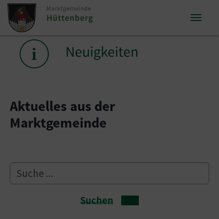
Zum Inhalt springen
Zum Seitenende springen
Sie sind hier:
Neuigkeiten
Aktuelles aus der
Marktgemeinde
Suchen