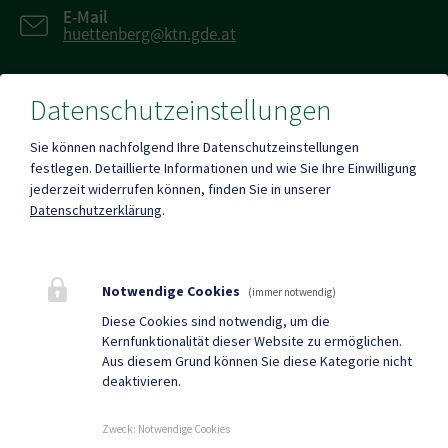
E-Mail
huettenberg@ktn.gde.at
Datenschutzeinstellungen
Fax
+43 (0)4263/784
Sie können nachfolgend Ihre Datenschutzeinstellungen
festlegen.
Detaillierte Informationen und wie Sie Ihre Einwilligung
jederzeit widerrufen können, finden Sie in unserer
Datenschutzerklärung
.
Mehr
Notwendige Cookies
(immer notwendig)
Quicklinks
Diese Cookies sind notwendig, um die
Kernfunktionalität dieser Website zu ermöglichen.
Tourismus
Gemeindezeitung
Aus diesem Grund können Sie diese Kategorie nicht
deaktivieren.
Neuigkeiten
Termine
Zweck
:
Notwendige Cookies