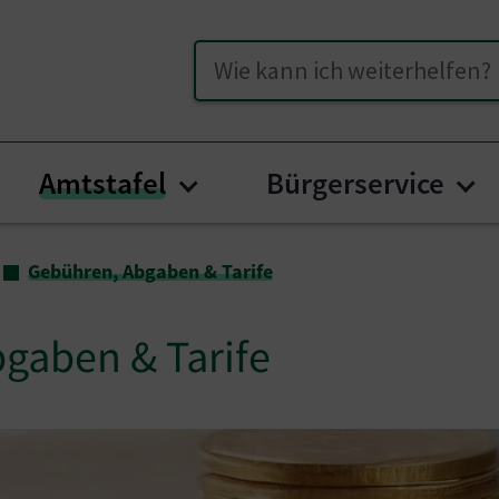
Suche
Amtstafel
Bürgerservice
menu for "Unser Hüttenberg"
Submenu for "Amtstafel
Su
Gebühren, Abgaben & Tarife
gaben & Tarife