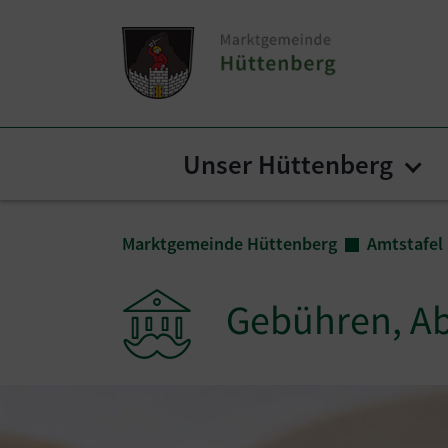
Zum Inhalt springen
Zum Seitenende springen
Unser Hüttenberg
Sub
Sie sind hier:
Marktgemeinde Hüttenberg
Amtstafel
Gebühren, Ab