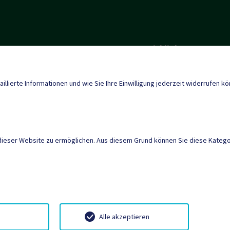
Quicklinks
Tourismus
enberg@ktn.gde.at
aillierte Informationen und wie Sie Ihre Einwilligung jederzeit widerrufen k
Neuigkeiten
dieser Website zu ermöglichen. Aus diesem Grund können Sie diese Kategor
AMTSSIGNATUR
|
BARR
SITEMAP
|
IMPRESSU
lenausschreibungen
Neuigkeiten
Termine
Wette
Alle akzeptieren