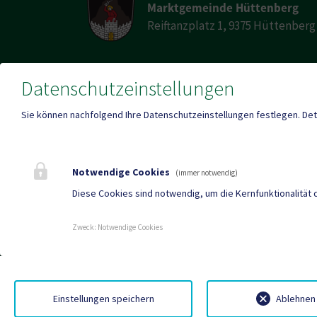
Marktgemeinde Hüttenberg
Reiftanzplatz 1, 9375 Hüttenberg
Datenschutzeinstellungen
Telefon
E-Mail
+43 (0)4263/247-0
huett
Sie können nachfolgend Ihre Datenschutzeinstellungen festlegen.
Det
Fax
+43 (0)4263/784
Notwendige Cookies
(immer notwendig)
Diese Cookies sind notwendig, um die Kernfunktionalität 
Mehr
Zweck
:
Notwendige Cookies
Stel
Einstellungen speichern
Ablehnen