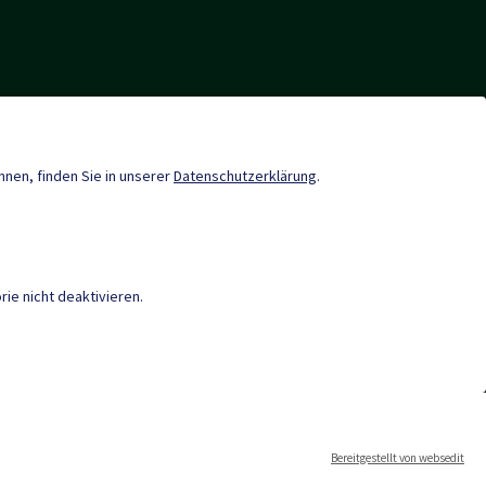
Gemeindezeitung
önnen, finden Sie in unserer
Datenschutzerklärung
.
Termine
ie nicht deaktivieren.
IEREFREIHEIT
|
DATENSCHUTZ
|
M
r
Bereitgestellt von websedit