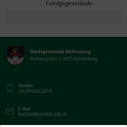
Fundgegenstände
Marktgemeinde Hüttenberg
Reiftanzplatz 1, 9375 Hüttenberg
Telefon
+43 (0)4263/247-0
E-Mail
huettenberg@ktn.gde.at