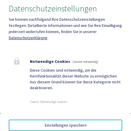
Datenschutzeinstellungen
Fax
+43 (0)4263/784
Sie können nachfolgend Ihre Datenschutzeinstellungen
festlegen.
Detaillierte Informationen und wie Sie Ihre Einwilligung
jederzeit widerrufen können, finden Sie in unserer
Datenschutzerklärung
.
Mehr
Notwendige Cookies
(immer notwendig)
Quicklinks
Diese Cookies sind notwendig, um die
Kernfunktionalität dieser Website zu ermöglichen.
Tourismus
Gemeindezeitung
Aus diesem Grund können Sie diese Kategorie nicht
deaktivieren.
Neuigkeiten
Termine
Zweck
:
Notwendige Cookies
AMTSSIGNATUR
|
BARRIEREFREIHEIT
|
DATENSCHUTZ
|
Einstellungen speichern
SITEMAP
|
IMPRESSUM