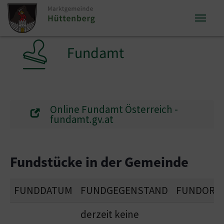
Zum Inhalt springen
Zum Seitenende springen
Sie sind hier:
Fundamt
Online Fundamt Österreich -
fundamt.gv.at
Fundstücke in der Gemeinde
FUNDDATUM
FUNDGEGENSTAND
FUNDORT
derzeit keine