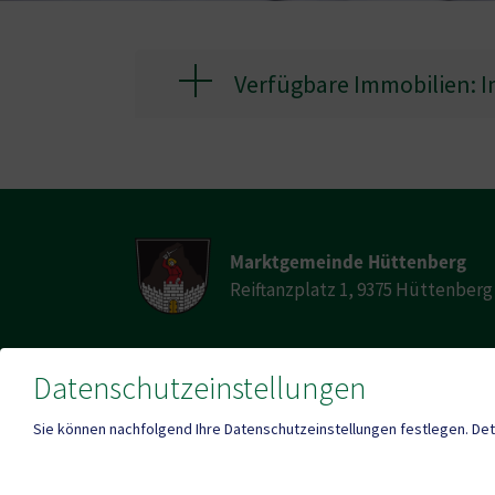
Verfügbare Immobilien: 
Marktgemeinde Hüttenberg
Reiftanzplatz 1, 9375 Hüttenberg
Datenschutzeinstellungen
Telefon
E-Mail
+43 (0)4263/247-0
huett
Sie können nachfolgend Ihre Datenschutzeinstellungen festlegen.
Det
Fax