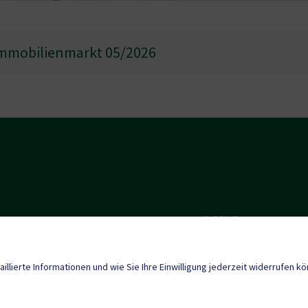
Immobilienmarkt 05/2026
Quicklinks
Tourismus
enberg@ktn.gde.at
aillierte Informationen und wie Sie Ihre Einwilligung jederzeit widerrufen k
Neuigkeiten