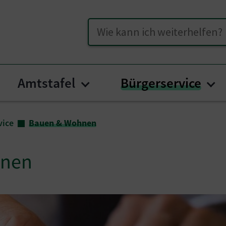
Suche
Amtstafel
Bürgerservice
menu for "Unser Hüttenberg"
Submenu for "Amtstafel
Su
vice
Bauen & Wohnen
hnen