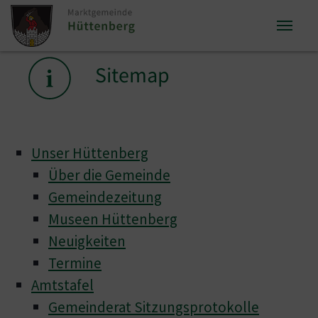
Zum Inhalt springen
Zum Seitenende springen
Sie sind hier:
Sitemap
Unser Hüttenberg
Über die Gemeinde
Gemeindezeitung
Museen Hüttenberg
Neuigkeiten
Termine
Amtstafel
Gemeinderat Sitzungsprotokolle