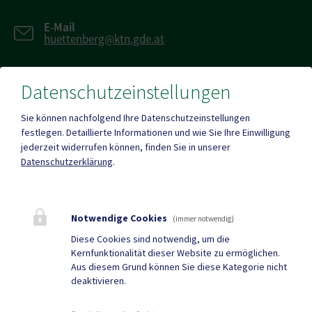
E-Mail
huettenberg@ktn.gde.at
Datenschutzeinstellungen
Fax
+43 (0)4263/784
Sie können nachfolgend Ihre Datenschutzeinstellungen
festlegen.
Detaillierte Informationen und wie Sie Ihre Einwilligung
jederzeit widerrufen können, finden Sie in unserer
Datenschutzerklärung
.
Mehr
Notwendige Cookies
(immer notwendig)
Quicklinks
Diese Cookies sind notwendig, um die
Kernfunktionalität dieser Website zu ermöglichen.
Tourismus
Gemeindezeitung
Aus diesem Grund können Sie diese Kategorie nicht
deaktivieren.
Neuigkeiten
Termine