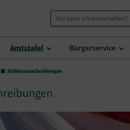
Suche
Amtstafel
Bürgerservice
menu for "Unser Hüttenberg"
Submenu for "Amtstafel
Su
Stellenausschreibungen
hreibungen