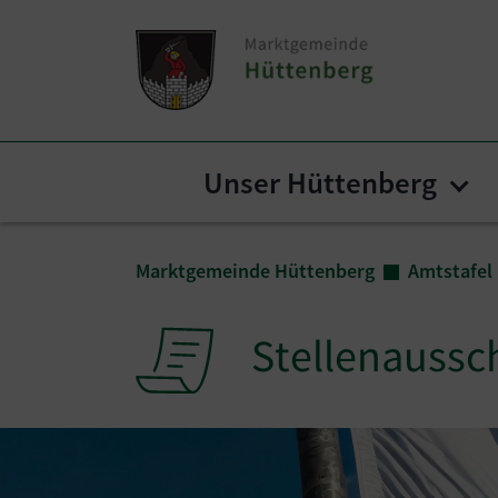
Zum Inhalt springen
Zum Seitenende springen
Unser Hüttenberg
Sub
Sie sind hier:
Marktgemeinde Hüttenberg
Amtstafel
Stellenaussc