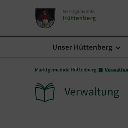
Zum Inhalt springen
Zum Seitenende springen
Unser Hüttenberg
Sub
Sie sind hier:
Marktgemeinde Hüttenberg
Verwaltu
Verwaltung