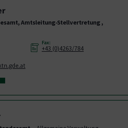
er
esamt, Amtsleitung-Stellvertretung
,
Fax:
+43 (0)4263/784
ktn.gde.at
r
Standesamt
,
Allgemeine Verwaltung