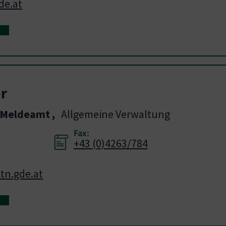
de.at
r
, Meldeamt
,
Allgemeine Verwaltung
Fax:
+43 (0)4263/784
tn.gde.at