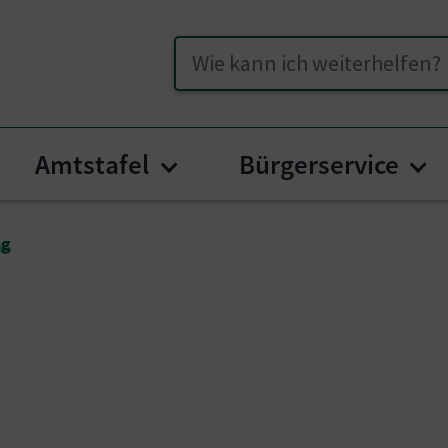
Suche
Amtstafel
Bürgerservice
menu for "Unser Hüttenberg"
Submenu for "Amtstafel
Su
ng