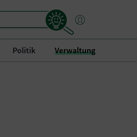
(current)
Politik
Verwaltung
"
bmenu for "Bürgerservice"