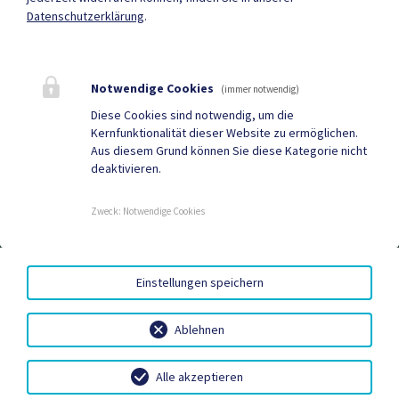
Datenschutzerklärung
.
Mehr
Notwendige Cookies
(immer notwendig)
Quicklinks
Diese Cookies sind notwendig, um die
Kernfunktionalität dieser Website zu ermöglichen.
Tourismus
Gemeindezeitung
Aus diesem Grund können Sie diese Kategorie nicht
deaktivieren.
Neuigkeiten
Termine
Zweck
:
Notwendige Cookies
AMTSSIGNATUR
|
BARRIEREFREIHEIT
|
DATENSCHUTZ
|
Einstellungen speichern
SITEMAP
|
IMPRESSUM
Ablehnen
Alle akzeptieren