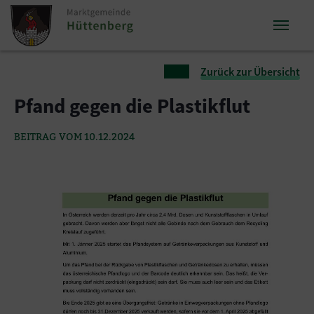
Zum Inhalt springen
Zum Seitenende springen
Sie sind hier:
Zurück zur Übersicht
Pfand gegen die Plastikflut
BEITRAG VOM 10.12.2024