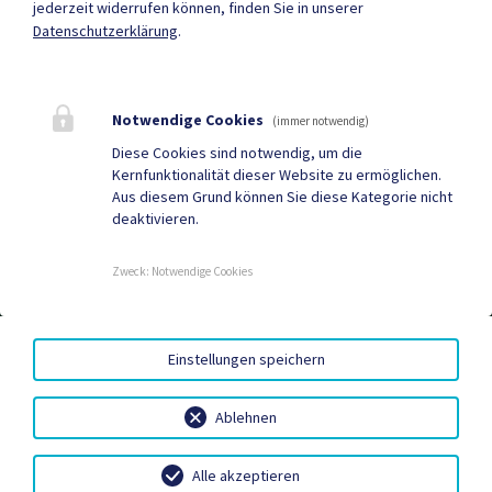
jederzeit widerrufen können, finden Sie in unserer
Datenschutzerklärung
.
Mehr
Notwendige Cookies
(immer notwendig)
Quicklinks
Diese Cookies sind notwendig, um die
Kernfunktionalität dieser Website zu ermöglichen.
Tourismus
Gemeindezeitung
Aus diesem Grund können Sie diese Kategorie nicht
deaktivieren.
Neuigkeiten
Termine
Zweck
:
Notwendige Cookies
AMTSSIGNATUR
|
BARRIEREFREIHEIT
|
DATENSCHUTZ
|
Einstellungen speichern
SITEMAP
|
IMPRESSUM
Ablehnen
Alle akzeptieren