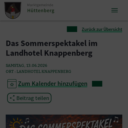
Zum Inhalt springen
Zum Seitenende springen
Sie sind hier:
Zurück zur Übersicht
Das Sommerspektakel im
Landhotel Knappenberg
SAMSTAG, 13.06.2026
ORT : LANDHOTEL KNAPPENBERG
Zum Kalender hinzufügen
Beitrag teilen