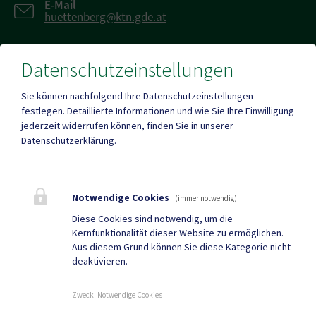
E-Mail
huettenberg@ktn.gde.at
Datenschutzeinstellungen
Fax
+43 (0)4263/784
Sie können nachfolgend Ihre Datenschutzeinstellungen
festlegen.
Detaillierte Informationen und wie Sie Ihre Einwilligung
jederzeit widerrufen können, finden Sie in unserer
Datenschutzerklärung
.
Mehr
Notwendige Cookies
(immer notwendig)
Quicklinks
Diese Cookies sind notwendig, um die
Kernfunktionalität dieser Website zu ermöglichen.
Tourismus
Gemeindezeitung
Aus diesem Grund können Sie diese Kategorie nicht
deaktivieren.
Neuigkeiten
Termine
Zweck
:
Notwendige Cookies