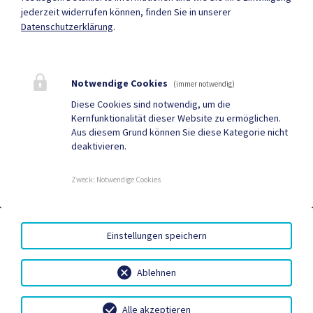
jederzeit widerrufen können, finden Sie in unserer
Datenschutzerklärung
.
Mehr
Notwendige Cookies
(immer notwendig)
Quicklinks
Diese Cookies sind notwendig, um die
Kernfunktionalität dieser Website zu ermöglichen.
Tourismus
Gemeindezeitung
Aus diesem Grund können Sie diese Kategorie nicht
deaktivieren.
Neuigkeiten
Termine
Zweck
:
Notwendige Cookies
AMTSSIGNATUR
|
BARRIEREFREIHEIT
|
DATENSCHUTZ
|
Einstellungen speichern
SITEMAP
|
IMPRESSUM
Ablehnen
Alle akzeptieren