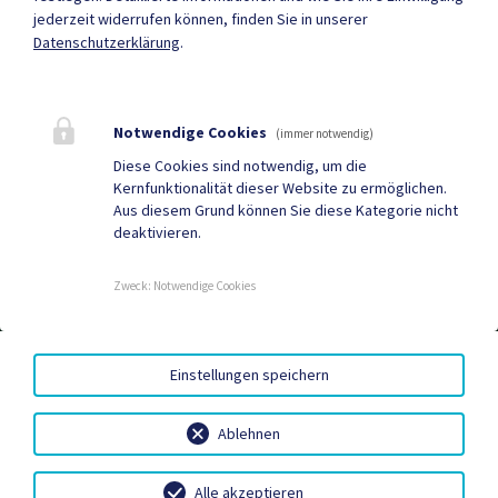
jederzeit widerrufen können, finden Sie in unserer
Datenschutzerklärung
.
Mehr
Notwendige Cookies
(immer notwendig)
Quicklinks
Diese Cookies sind notwendig, um die
Kernfunktionalität dieser Website zu ermöglichen.
Tourismus
Gemeindezeitung
Aus diesem Grund können Sie diese Kategorie nicht
deaktivieren.
Neuigkeiten
Termine
Zweck
:
Notwendige Cookies
AMTSSIGNATUR
|
BARRIEREFREIHEIT
|
DATENSCHUTZ
|
Einstellungen speichern
SITEMAP
|
IMPRESSUM
Ablehnen
Alle akzeptieren