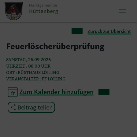
Zum Inhalt springen
Zum Seitenende springen
Sie sind hier:
Zurück zur Übersicht
Feuerlöscherüberprüfung
SAMSTAG, 26.09.2026
UHRZEIT : 08:00 UHR
ORT : RÜSTHAUS LÖLLING
VERANSTALTER : FF LÖLLING
Zum Kalender hinzufügen
Beitrag teilen