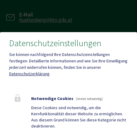
E-Mail
huettenberg@ktn.gde.at
Datenschutzeinstellungen
Fax
+43 (0)4263/784
Sie können nachfolgend Ihre Datenschutzeinstellungen
festlegen.
Detaillierte Informationen und wie Sie Ihre Einwilligung
jederzeit widerrufen können, finden Sie in unserer
Datenschutzerklärung
.
Mehr
Notwendige Cookies
(immer notwendig)
Quicklinks
Diese Cookies sind notwendig, um die
Kernfunktionalität dieser Website zu ermöglichen.
Tourismus
Gemeindezeitung
Aus diesem Grund können Sie diese Kategorie nicht
deaktivieren.
Neuigkeiten
Termine