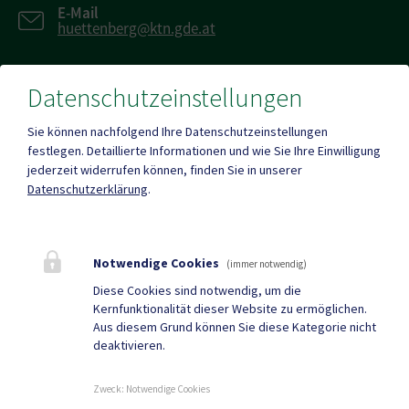
E-Mail
huettenberg@ktn.gde.at
Datenschutzeinstellungen
Fax
+43 (0)4263/784
Sie können nachfolgend Ihre Datenschutzeinstellungen
festlegen.
Detaillierte Informationen und wie Sie Ihre Einwilligung
jederzeit widerrufen können, finden Sie in unserer
Datenschutzerklärung
.
Mehr
Notwendige Cookies
(immer notwendig)
Quicklinks
Diese Cookies sind notwendig, um die
Kernfunktionalität dieser Website zu ermöglichen.
Tourismus
Gemeindezeitung
Aus diesem Grund können Sie diese Kategorie nicht
deaktivieren.
Neuigkeiten
Termine
Zweck
:
Notwendige Cookies