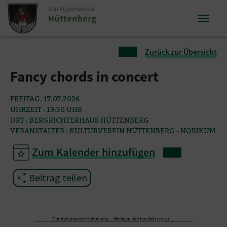
Zum Inhalt springen
Zum Seitenende springen
Sie sind hier:
Zurück zur Übersicht
Fancy chords in concert
FREITAG, 17.07.2026
UHRZEIT : 19:30 UHR
ORT : BERGRICHTERHAUS HÜTTENBERG
VERANSTALTER : KULTURVEREIN HÜTTENBERG - NORIKUM
Zum Kalender hinzufügen
Beitrag teilen