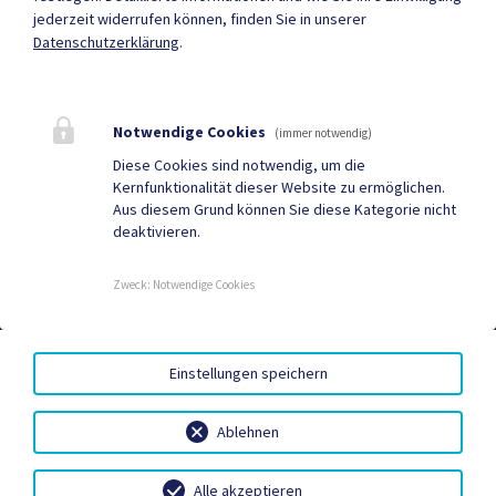
jederzeit widerrufen können, finden Sie in unserer
Datenschutzerklärung
.
Mehr
Notwendige Cookies
(immer notwendig)
Quicklinks
Diese Cookies sind notwendig, um die
Kernfunktionalität dieser Website zu ermöglichen.
Tourismus
Gemeindezeitung
Aus diesem Grund können Sie diese Kategorie nicht
deaktivieren.
Neuigkeiten
Termine
Zweck
:
Notwendige Cookies
AMTSSIGNATUR
|
BARRIEREFREIHEIT
|
DATENSCHUTZ
|
Einstellungen speichern
SITEMAP
|
IMPRESSUM
Ablehnen
Alle akzeptieren