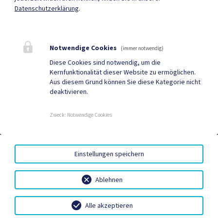
Datenschutzerklärung
.
Mehr
Notwendige Cookies
(immer notwendig)
Quicklinks
Diese Cookies sind notwendig, um die
Kernfunktionalität dieser Website zu ermöglichen.
Tourismus
Gemeindezeitung
Aus diesem Grund können Sie diese Kategorie nicht
deaktivieren.
Neuigkeiten
Termine
Zweck
:
Notwendige Cookies
AMTSSIGNATUR
|
BARRIEREFREIHEIT
|
DATENSCHUTZ
|
Einstellungen speichern
SITEMAP
|
IMPRESSUM
Ablehnen
Alle akzeptieren