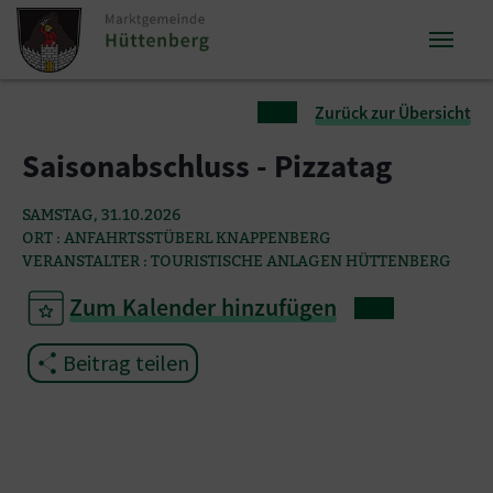
Zum Inhalt springen
Zum Seitenende springen
Sie sind hier:
Zurück zur Übersicht
Saisonabschluss - Pizzatag
SAMSTAG, 31.10.2026
ORT : ANFAHRTSSTÜBERL KNAPPENBERG
VERANSTALTER : TOURISTISCHE ANLAGEN HÜTTENBERG
Zum Kalender hinzufügen
Beitrag teilen