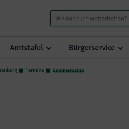
Suche
Amtstafel
Bürgerservice
menu for "Unser Hüttenberg"
Submenu for "Amtstafel
Su
tenberg
Termine
Sommercamp