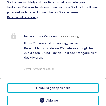
Sie können nachfolgend Ihre Datenschutzeinstellungen
festlegen.
Detaillierte Informationen und wie Sie Ihre Einwilligung
jederzeit widerrufen können, finden Sie in unserer
Datenschutzerklärung
.
Mehr
Notwendige Cookies
(immer notwendig)
Quicklinks
Diese Cookies sind notwendig, um die
Kernfunktionalität dieser Website zu ermöglichen.
Tourismus
Gemeindezeitung
Aus diesem Grund können Sie diese Kategorie nicht
deaktivieren.
Neuigkeiten
Termine
Zweck
:
Notwendige Cookies
AMTSSIGNATUR
|
BARRIEREFREIHEIT
|
DATENSCHUTZ
|
Einstellungen speichern
SITEMAP
|
IMPRESSUM
Ablehnen