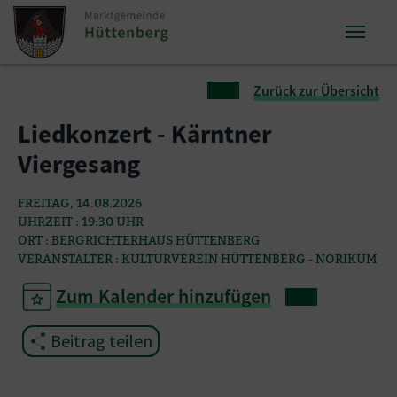
Zum Inhalt springen
Zum Seitenende springen
Sie sind hier:
Zurück zur Übersicht
Liedkonzert - Kärntner
Viergesang
FREITAG, 14.08.2026
UHRZEIT : 19:30 UHR
ORT : BERGRICHTERHAUS HÜTTENBERG
VERANSTALTER : KULTURVEREIN HÜTTENBERG - NORIKUM
Zum Kalender hinzufügen
Beitrag teilen