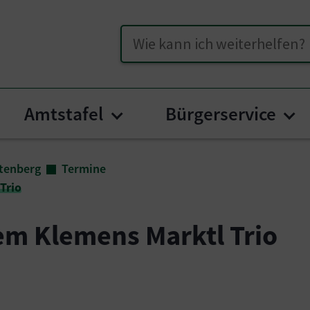
Suche
Amtstafel
Bürgerservice
menu for "Unser Hüttenberg"
Submenu for "Amtstafel
Su
tenberg
Termine
Trio
em Klemens Marktl Trio