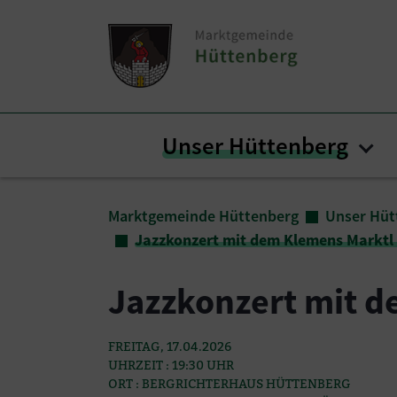
Zum Inhalt springen
Zum Seitenende springen
Unser Hüttenberg
Sub
Sie sind hier:
Marktgemeinde Hüttenberg
Unser Hüt
Jazzkonzert mit dem Klemens Marktl 
Jazzkonzert mit d
FREITAG, 17.04.2026
UHRZEIT : 19:30 UHR
ORT : BERGRICHTERHAUS HÜTTENBERG