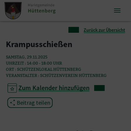
Zum Inhalt springen
Zum Seitenende springen
Sie sind hier:
Zurück zur Übersicht
Krampusschießen
SAMSTAG, 29.11.2025
UHRZEIT : 14:00 - 18:00 UHR
ORT : SCHÜTZENLOKAL HÜTTENBERG
VERANSTALTER : SCHÜTZENVEREIN HÜTTENBERG
Zum Kalender hinzufügen
Beitrag teilen