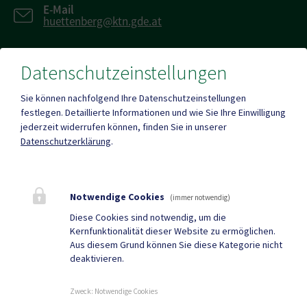
E-Mail
huettenberg@ktn.gde.at
Datenschutzeinstellungen
Fax
+43 (0)4263/784
Sie können nachfolgend Ihre Datenschutzeinstellungen
festlegen.
Detaillierte Informationen und wie Sie Ihre Einwilligung
jederzeit widerrufen können, finden Sie in unserer
Datenschutzerklärung
.
Mehr
Notwendige Cookies
(immer notwendig)
Quicklinks
Diese Cookies sind notwendig, um die
Kernfunktionalität dieser Website zu ermöglichen.
Tourismus
Gemeindezeitung
Aus diesem Grund können Sie diese Kategorie nicht
deaktivieren.
Neuigkeiten
Termine
Zweck
:
Notwendige Cookies