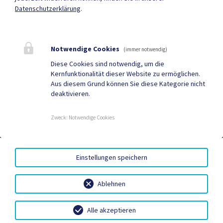
Datenschutzerklärung
.
Mehr
Notwendige Cookies
(immer notwendig)
Quicklinks
Diese Cookies sind notwendig, um die
Kernfunktionalität dieser Website zu ermöglichen.
Tourismus
Gemeindezeitung
Aus diesem Grund können Sie diese Kategorie nicht
deaktivieren.
Neuigkeiten
Termine
Zweck
:
Notwendige Cookies
AMTSSIGNATUR
|
BARRIEREFREIHEIT
|
DATENSCHUTZ
|
Einstellungen speichern
SITEMAP
|
IMPRESSUM
Ablehnen
Alle akzeptieren