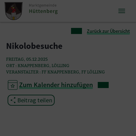
Zum Inhalt springen
Zum Seitenende springen
Sie sind hier:
Zurück zur Übersicht
Nikolobesuche
FREITAG, 05.12.2025
ORT : KNAPPENBERG, LÖLLING
VERANSTALTER : FF KNAPPENBERG, FF LÖLLING
Zum Kalender hinzufügen
Beitrag teilen