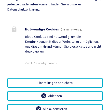
jederzeit widerrufen können, finden Sie in unserer
Datenschutzerklärung
.
Mehr
Notwendige Cookies
(immer notwendig)
Quicklinks
Diese Cookies sind notwendig, um die
Kernfunktionalität dieser Website zu ermöglichen.
Tourismus
Gemeindezeitung
Aus diesem Grund können Sie diese Kategorie nicht
deaktivieren.
Neuigkeiten
Termine
Zweck
:
Notwendige Cookies
AMTSSIGNATUR
|
BARRIEREFREIHEIT
|
DATENSCHUTZ
|
Einstellungen speichern
SITEMAP
|
IMPRESSUM
Ablehnen
Alle akzeptieren